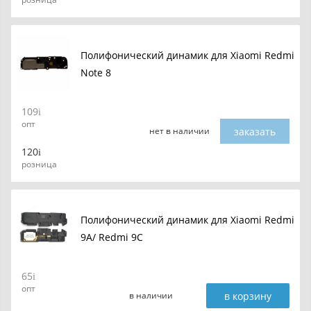
Полифонический динамик для Xiaomi Redmi
Note 8
109
опт
заказать
нет в наличии
120
розница
Полифонический динамик для Xiaomi Redmi
9A/ Redmi 9C
65
опт
в корзину
в наличии