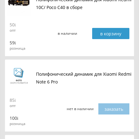
10C/ Poco C40 в сборе
50
опт
в корзину
в наличии
59
розница
Полифонический динамик для Xiaomi Redmi
Note 6 Pro
85
опт
заказать
нет в наличии
100
розница