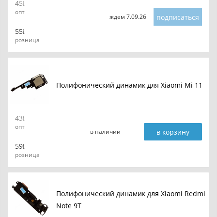
45
опт
подписаться
ждем 7.09.26
55
розница
Полифонический динамик для Xiaomi Mi 11
43
опт
в корзину
в наличии
59
розница
Полифонический динамик для Xiaomi Redmi
Note 9T