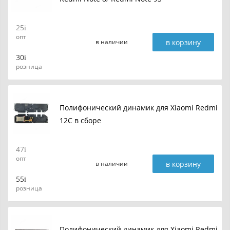
25
опт
в корзину
в наличии
30
розница
Полифонический динамик для Xiaomi Redmi
12C в сборе
47
опт
в корзину
в наличии
55
розница
Полифонический динамик для Xiaomi Redmi