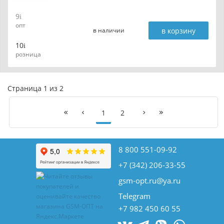
9
опт
в корзину
в наличии
10
розница
Страница 1 из 2
1
2
8 800 551-09-92
+7 (342) 206-33-55
gsm-opt.ru@ya.ru
Telegram
+7 982 450 60 55