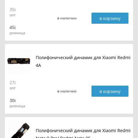
35
опт
в корзину
в наличии
45
розница
Полифонический динамик для Xiaomi Redmi
4A
27
опт
в корзину
в наличии
30
розница
Полифонический динамик для Xiaomi Redmi