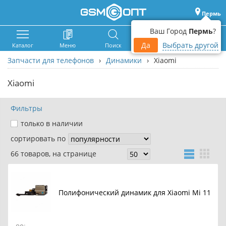
Пермь
Ваш Город
Пермь
?
Да
Выбрать другой
Каталог
Меню
Поиск
Корзина
Войти
Запчасти для телефонов
›
Динамики
›
Xiaomi
Xiaomi
Фильтры
только в наличии
сортировать по
66 товаров, на странице
Полифонический динамик для Xiaomi Mi 11