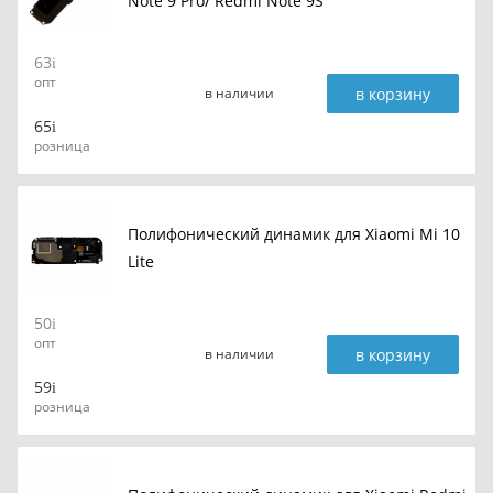
Note 9 Pro/ Redmi Note 9S
63
опт
в корзину
в наличии
65
розница
Полифонический динамик для Xiaomi Mi 10
Lite
50
опт
в корзину
в наличии
59
розница