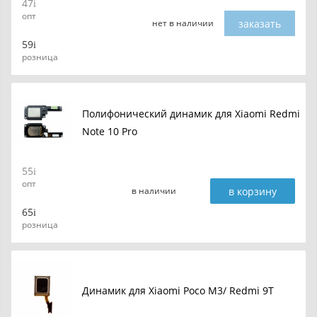
47
опт
заказать
нет в наличии
59
розница
Полифонический динамик для Xiaomi Redmi
Note 10 Pro
55
опт
в корзину
в наличии
65
розница
Динамик для Xiaomi Poco M3/ Redmi 9T