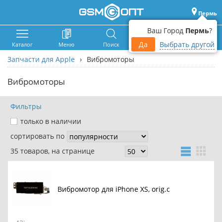
Пермь
Ваш Город
Пермь
?
Да
Выбрать другой
Каталог
Меню
Поиск
Корзина
Войти
Запчасти для Apple
›
Вибромоторы
Вибромоторы
Фильтры
только в наличии
сортировать по
35 товаров, на странице
Вибромотор для iPhone XS, orig.c