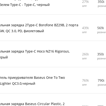
279
350
абелем Type-C - Type-C, черный
опт
розн
льная зарядка 2Type-C Borofone BZ29B, 2 порта
439
569
6W, QC 3.0, PD, фиолетовый
опт
розни
льная зарядка Type-C Hoco NZ16 Rigorous,
260
350
серый
опт
розни
тель прикуривателя Baseus One To Two
769
790
 Lighter QC3.0,черный
опт
розн
ьная зарядка Baseus Circular Plastic, 2