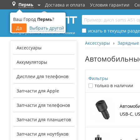
Пермь
Доставка и оплата
Условия гарантии
Ск
›
Ваш Город
Пермь
?
Да
Выбрать другой
искать в текущем разде
Все для ремонта мобильной техники
Аксессуары
›
Зарядные 
Аксессуары
Автомобильные
Аккумуляторы
Дисплеи для телефонов
Фильтры
только в наличии
Запчасти для Apple
Запчасти для телефонов
Автомоби
USB-C, U
Запчасти для планшетов
Запчасти для ноутбуков