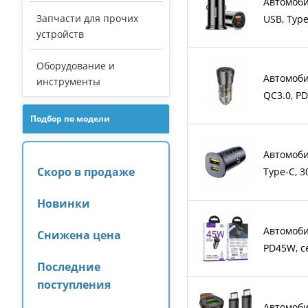
Автомоби
Запчасти для прочих
USB, Typ
устройств
Оборудование и
Автомоби
инструменты
QC3.0, P
Подбор по модели
Автомоби
Скоро в продаже
Type-C, 
Новинки
Автомоби
Снижена цена
PD45W, 
Последние
поступления
Автомоби