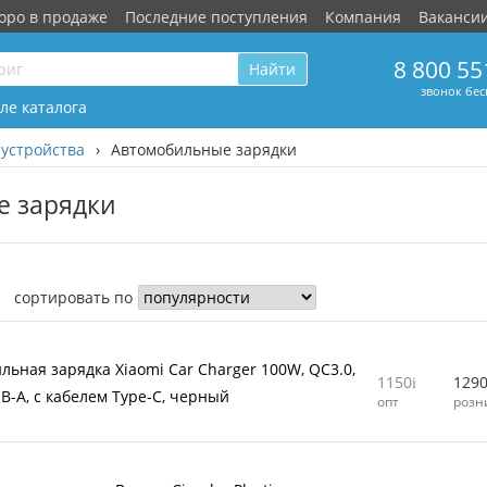
оро в продаже
Последние поступления
Компания
Ваканси
8 800 55
Найти
звонок бе
ле каталога
устройства
›
Автомобильные зарядки
 зарядки
сортировать по
льная зарядка Xiaomi Car Charger 100W, QC3.0,
1150
129
SB-A, с кабелем Type-C, черный
опт
розн