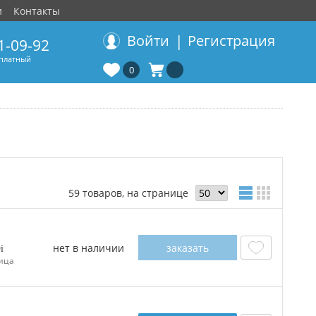
и
Контакты
|
Войти
Регистрация
1-09-92
сплатный
0
59 товаров, на странице
нет в наличии
заказать
0
ица