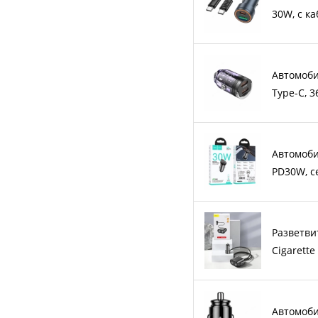
30W, с к
Автомоби
Type-C, 3
Автомоби
PD30W, 
Разветви
Cigarette
Автомобил