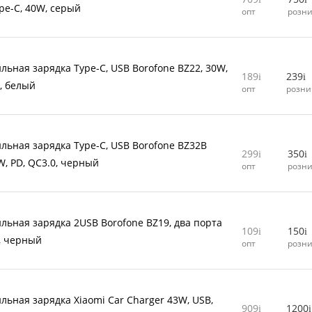
ype-C, 40W, серый
опт
розн
льная зарядка Type-C, USB Borofone BZ22, 30W,
189
239
0, белый
опт
розни
льная зарядка Type-C, USB Borofone BZ32B
299
350
W, PD, QC3.0, черный
опт
розн
льная зарядка 2USB Borofone BZ19, два порта
109
150
, черный
опт
розн
льная зарядка Xiaomi Car Charger 43W, USB,
909
1200