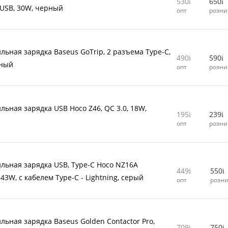
530
650
USB, 30W, черный
опт
розни
льная зарядка Baseus GoTrip, 2 разъема Type-C,
490
590
рный
опт
розни
льная зарядка USB Hoco Z46, QC 3.0, 18W,
195
239
опт
розни
льная зарядка USB, Type-C Hoco NZ16A
449
550
 43W, с кабелем Type-C - Lightning, серый
опт
розн
льная зарядка Baseus Golden Contactor Pro,
709
750