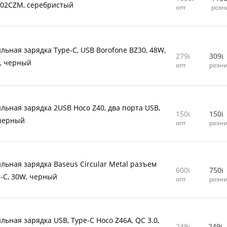
C02CZM, серебристый
опт
розн
льная зарядка Type-C, USB Borofone BZ30, 48W,
279
309
0, черный
опт
розн
льная зарядка 2USB Hoco Z40, два порта USB,
150
150
 черный
опт
розн
льная зарядка Baseus Circular Metal разъем
600
750
e-C, 30W, черный
опт
розн
льная зарядка USB, Type-C Hoco Z46A, QC 3.0,
249
249