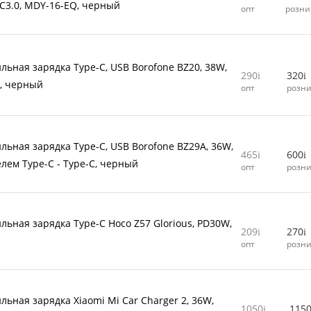
QC3.0, MDY-16-EQ, черный
опт
розни
льная зарядка Type-C, USB Borofone BZ20, 38W,
290
320
D, черный
опт
розн
льная зарядка Type-C, USB Borofone BZ29A, 36W,
465
600
елем Type-C - Type-C, черный
опт
розн
льная зарядка Type-C Hoco Z57 Glorious, PD30W,
209
270
опт
розн
льная зарядка Xiaomi Mi Car Charger 2, 36W,
1050
115