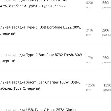
420
550
 43W, с кабелем Type-C - Type-C, серый
опт
розн
льная зарядка Type-C, USB Borofone BZ22, 30W,
210
290
0, черный
опт
розни
льная зарядка Type-C Borofone BZ32 Fresh, 30W
179
250
0, черный
опт
розн
льная зарядка Xiaomi Car Charger 100W, USB-C,
1250
139
 кабелем Type-C, черный
опт
розн
льная зарядка USB, Type-C Hoco Z57A Glorious