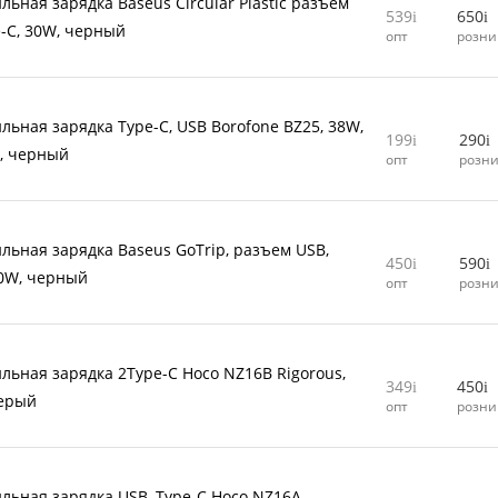
льная зарядка Baseus Circular Plastic разъем
539
650
e-C, 30W, черный
опт
розни
льная зарядка Type-C, USB Borofone BZ25, 38W,
199
290
D, черный
опт
розн
льная зарядка Baseus GoTrip, разъем USB,
450
590
30W, черный
опт
розн
льная зарядка 2Type-C Hoco NZ16B Rigorous,
349
450
серый
опт
розни
льная зарядка USB, Type-C Hoco NZ16A