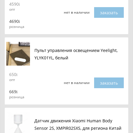
4590
опт
заказать
нет в наличии
4690
розница
Пульт управления освещением Yeelight,
YLYK01YL, белый
650
опт
заказать
нет в наличии
669
розница
Датчик движения Xiaomi Human Body
Sensor 2S, XMPIR02SXS, для региона Китай