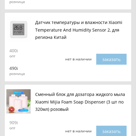
розница
Датчик температуры и влажности Xiaomi
Temperature And Humidity Sensor 2, для
региона Китай
400
опт
заказать
нет в наличии
490
розница
Сменный блок для дозатора жидкого мыла
Xiaomi Mijia Foam Soap Dispenser (3 шт по
320мл) розовый
909
опт
заказать
нет в наличии