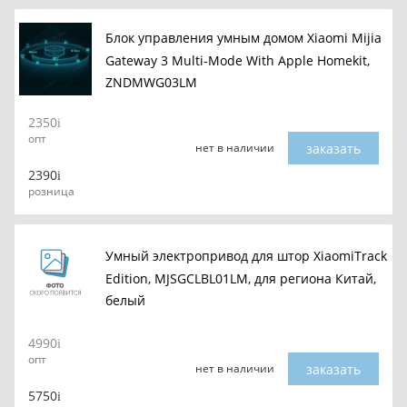
Блок управления умным домом Xiaomi Mijia
Gateway 3 Multi-Mode With Apple Homekit,
ZNDMWG03LM
2350
опт
заказать
нет в наличии
2390
розница
Умный электропривод для штор XiaomiTrack
Edition, MJSGCLBL01LM, для региона Китай,
белый
4990
опт
заказать
нет в наличии
5750