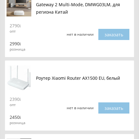
Gateway 2 Multi-Mode, DMWG03LM, для
региона Китай
2790
опт
заказать
нет в наличии
2990
розница
Роутер Xiaomi Router AX1500 EU, белый
2390
опт
заказать
нет в наличии
2450
розница