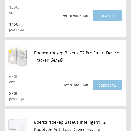
1250
опт
заказать
нет в наличии
1450
розница
Брелок трекер Baseus T2 Pro Smart Device
Tracker, белый
680
опт
заказать
нет в наличии
850
розница
Брелок трекер Baseus Intelligent T2
Ropetype Anti-Loss Device, белый