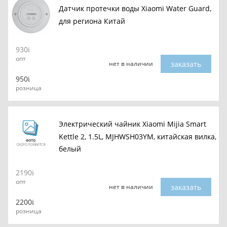
Датчик протечки воды Xiaomi Water Guard,
для региона Китай
930
опт
заказать
нет в наличии
950
розница
Электрический чайник Xiaomi Mijia Smart
Kettle 2, 1.5L, MJHWSH03YM, китайская вилка,
белый
2190
опт
заказать
нет в наличии
2200
розница