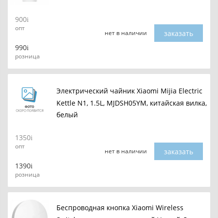
900
опт
заказать
нет в наличии
990
розница
Электрический чайник Xiaomi Mijia Electric
Kettle N1, 1.5L, MJDSH05YM, китайская вилка,
белый
1350
опт
заказать
нет в наличии
1390
розница
Беспроводная кнопка Xiaomi Wireless