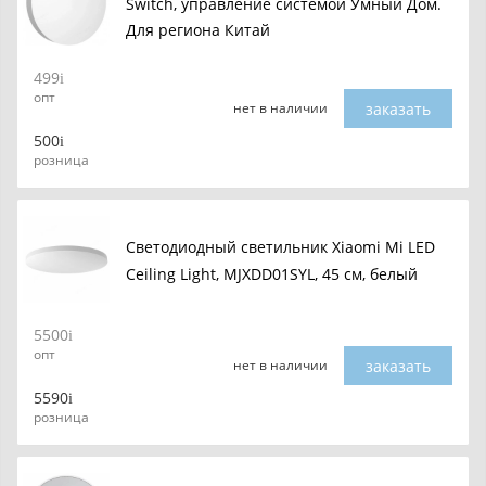
Switch, управление системой Умный Дом.
Для региона Китай
499
опт
заказать
нет в наличии
500
розница
Светодиодный светильник Xiaomi Mi LED
Ceiling Light, MJXDD01SYL, 45 см, белый
5500
опт
заказать
нет в наличии
5590
розница