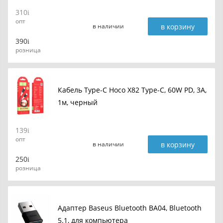
310
опт
в корзину
в наличии
390
розница
Кабель Type-C Hoco X82 Type-C, 60W PD, 3A,
1м, черный
139
опт
в корзину
в наличии
250
розница
Адаптер Baseus Bluetooth BA04, Bluetooth
5.1, для компьютера