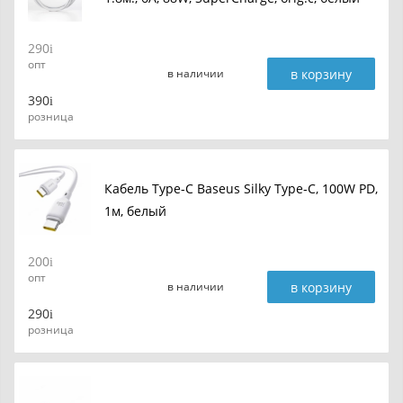
290
опт
в корзину
в наличии
390
розница
Кабель Type-C Baseus Silky Type-C, 100W PD,
1м, белый
200
опт
в корзину
в наличии
290
розница