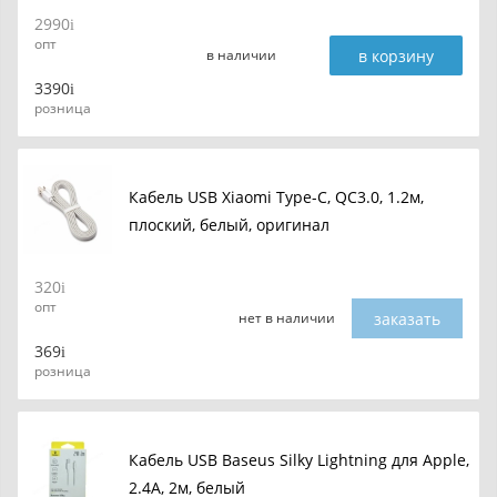
2990
опт
в корзину
в наличии
3390
розница
Кабель USB Xiaomi Type-C, QC3.0, 1.2м,
плоский, белый, оригинал
320
опт
заказать
нет в наличии
369
розница
Кабель USB Baseus Silky Lightning для Apple,
2.4A, 2м, белый