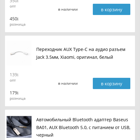
350
опт
в корзину
в наличии
450
розница
Переходник AUX Type-C на аудио разъем
Jack 3.5мм, Xiaomi, оригинал, белый
139
опт
в корзину
в наличии
179
розница
Автомобильный Bluetooth адаптер Baseus
BA01, AUX Bluetooth 5.0, с питанием от USB,
черный