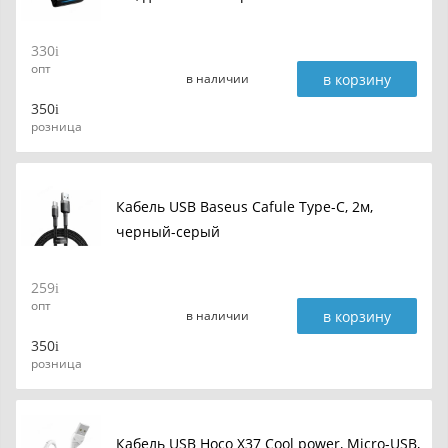
330
опт
в корзину
в наличии
350
розница
Кабель USB Baseus Cafule Type-C, 2м,
черный-серый
259
опт
в корзину
в наличии
350
розница
Кабель USB Hoco X37 Cool power, Micro-USB,