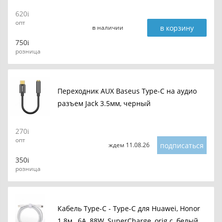
620
опт
в корзину
в наличии
750
розница
Переходник AUX Baseus Type-C на аудио
разъем Jack 3.5мм, черный
270
опт
подписаться
ждем 11.08.26
350
розница
Кабель Type-C - Type-C для Huawei, Honor
1.8м., 6A, 88W, SuperCharge, orig.c, белый