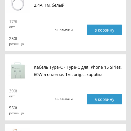
2.4A, 1м, белый
179
опт
в корзину
в наличии
250
розница
Кабель Type-C - Type-C для iPhone 15 Siries,
60W в оплетке, 1м., orig.c, коробка
390
опт
в корзину
в наличии
550
розница