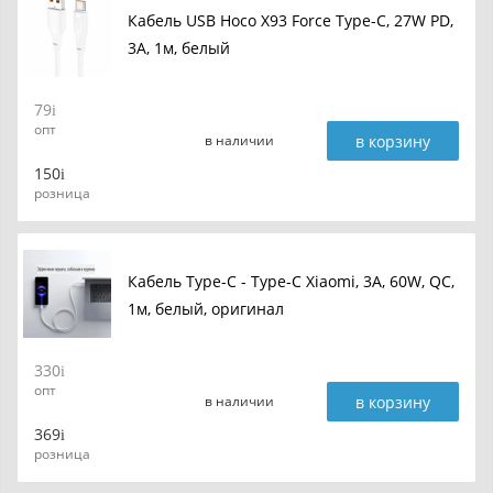
Кабель USB Hoco X93 Force Type-C, 27W PD,
3A, 1м, белый
79
опт
в корзину
в наличии
150
розница
Кабель Type-C - Type-C Xiaomi, 3A, 60W, QC,
1м, белый, оригинал
330
опт
в корзину
в наличии
369
розница