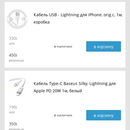
Кабель USB - Lightning для iPhone, orig.c, 1м,
коробка
330
опт
в корзину
в наличии
450
розница
Кабель Type-C Baseus Silky, Lightning для
Apple PD 20W 1м, белый
190
опт
в корзину
в наличии
350
розница