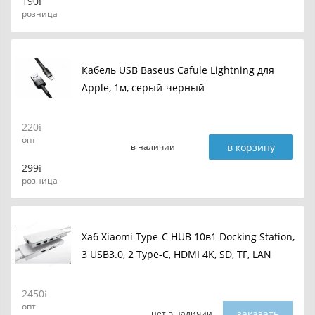
190
розница
Кабель USB Baseus Cafule Lightning для
Apple, 1м, серый-черный
220
опт
в корзину
в наличии
299
розница
Хаб Xiaomi Type-C HUB 10в1 Docking Station,
3 USB3.0, 2 Type-C, HDMI 4K, SD, TF, LAN
2450
опт
заказать
нет в наличии