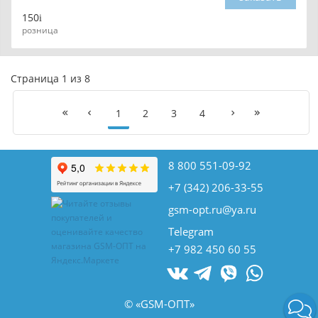
150
розница
Страница 1 из 8
1
2
3
4
8 800 551-09-92
+7 (342) 206-33-55
gsm-opt.ru@ya.ru
Telegram
+7 982 450 60 55
© «GSM-ОПТ»