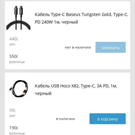
Кабель Type-C Baseus Tungsten Gold, Type-C,
PD 240W 1м, черный
440
опт
заказать
нет в наличии
550
розница
Кабель USB Hoco X82, Type-C, 3A PD, 1м,
черный
99
опт
в корзину
в наличии
190
розница