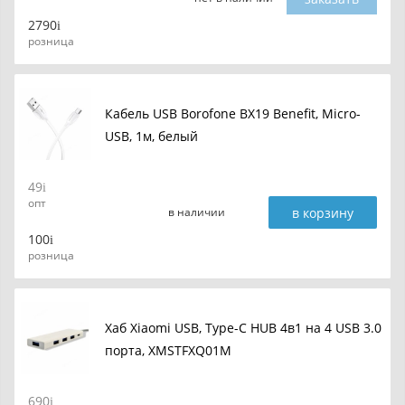
2790
розница
Кабель USB Borofone BX19 Benefit, Micro-
USB, 1м, белый
49
опт
в корзину
в наличии
100
розница
Хаб Xiaomi USB, Type-C HUB 4в1 на 4 USB 3.0
порта, XMSTFXQ01M
690