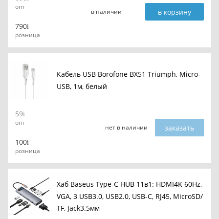
опт
в корзину
в наличии
790
розница
Кабель USB Borofone BX51 Triumph, Micro-
USB, 1м, белый
59
опт
заказать
нет в наличии
100
розница
Хаб Baseus Type-C HUB 11в1: HDMI4K 60Hz,
VGA, 3 USB3.0, USB2.0, USB-C, RJ45, MicroSD/
TF, Jack3.5мм