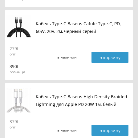
Кабель Type-C Baseus Cafule Type-C, PD,
60W, 20V, 2м, черный-серый
279
опт
в корзину
в наличии
390
розница
Кабель Type-C Baseus High Density Braided
Lightning для Apple PD 20W 1м, белый
379
опт
в корзину
в наличии