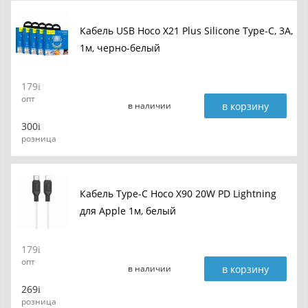
Кабель USB Hoco X21 Plus Silicone Type-C, 3A,
1м, черно-белый
179
опт
в корзину
в наличии
300
розница
Кабель Type-C Hoco X90 20W PD Lightning
для Apple 1м, белый
179
опт
в корзину
в наличии
269
розница