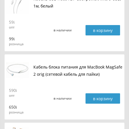
1м, белый
59
опт
в корзину
в наличии
99
розница
Кабель блока питания для MacBook MagSafe
2 orig (сетевой кабель для пайки)
590
опт
в корзину
в наличии
650
розница