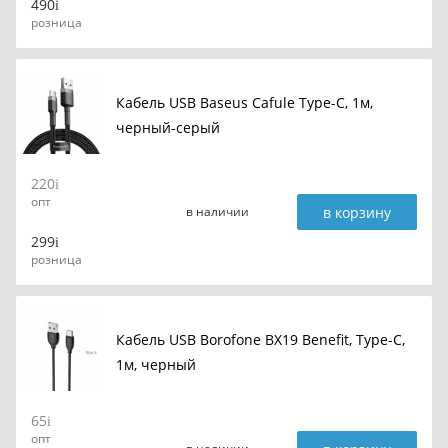
490
розница
Кабель USB Baseus Cafule Type-C, 1м,
черный-серый
220
опт
в корзину
в наличии
299
розница
Кабель USB Borofone BX19 Benefit, Type-C,
1м, черный
65
опт