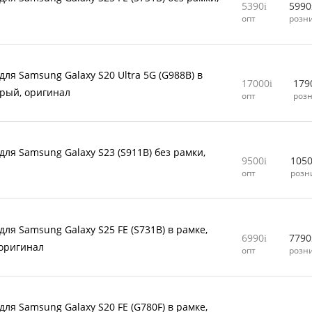
5390
5990
л
опт
розн
для Samsung Galaxy S20 Ultra 5G (G988B) в
17000
179
ерый, оригинал
опт
роз
для Samsung Galaxy S23 (S911B) без рамки,
9500
105
л
опт
розн
для Samsung Galaxy S25 FE (S731B) в рамке,
6990
7790
оригинал
опт
розн
для Samsung Galaxy S20 FE (G780F) в рамке,