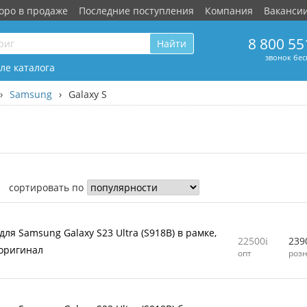
оро в продаже
Последние поступления
Компания
Ваканси
8 800 55
Найти
звонок бе
ле каталога
›
Samsung
›
Galaxy S
сортировать по
ля Samsung Galaxy S23 Ultra (S918B) в рамке,
22500
239
оригинал
опт
роз