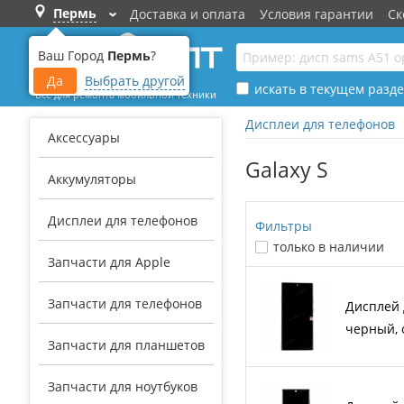
Пермь
Доставка и оплата
Условия гарантии
Ск
›
Ваш Город
Пермь
?
Да
Выбрать другой
искать в текущем разде
Все для ремонта мобильной техники
Дисплеи для телефонов
Аксессуары
Galaxy S
Аккумуляторы
Дисплеи для телефонов
Фильтры
только в наличии
Запчасти для Apple
Запчасти для телефонов
Дисплей д
черный, 
Запчасти для планшетов
Запчасти для ноутбуков