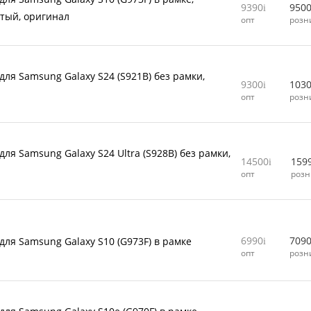
9390
950
тый, оригинал
опт
розн
для Samsung Galaxy S24 (S921B) без рамки,
9300
103
л
опт
розн
ля Samsung Galaxy S24 Ultra (S928B) без рамки,
14500
159
л
опт
розн
6990
709
для Samsung Galaxy S10 (G973F) в рамке
опт
розн