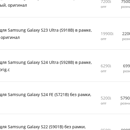
7200
750
ый, оригинал
опт
розн
ля Samsung Galaxy S23 Ultra (S918B) в рамке,
19900
220
 оригинал
опт
роз
ля Samsung Galaxy S24 Ultra (S928B) в рамке,
6290
699
rig.c
опт
роз
для Samsung Galaxy S24 FE (S721B) без рамки,
5200
5790
л
опт
розн
для Samsung Galaxy S22 (S901B) без рамки,