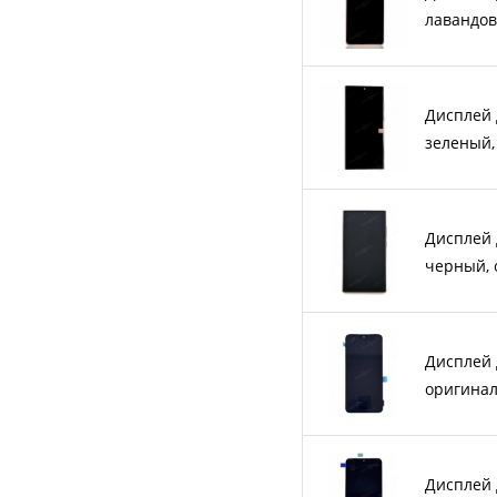
лавандов
Дисплей д
зеленый,
Дисплей д
черный, o
Дисплей 
оригина
Дисплей 