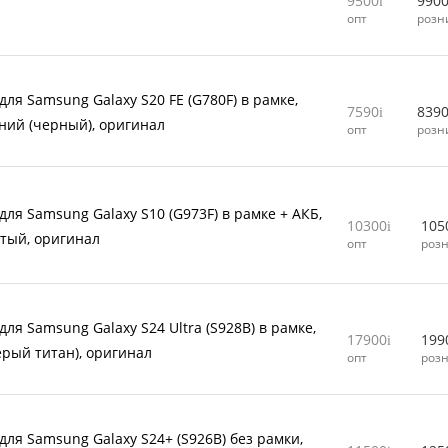
9500
990
л
опт
розн
для Samsung Galaxy S20 FE (G780F) в рамке,
7590
839
ний (черный), оригинал
опт
розн
для Samsung Galaxy S10 (G973F) в рамке + АКБ,
10300
105
тый, оригинал
опт
роз
ля Samsung Galaxy S24 Ultra (S928B) в рамке,
17900
199
ерый титан), оригинал
опт
роз
для Samsung Galaxy S24+ (S926B) без рамки,