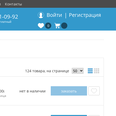
и
Контакты
|
Войти
Регистрация
1-09-92
сплатный
0
124 товара, на странице
нет в наличии
заказать
00
ница