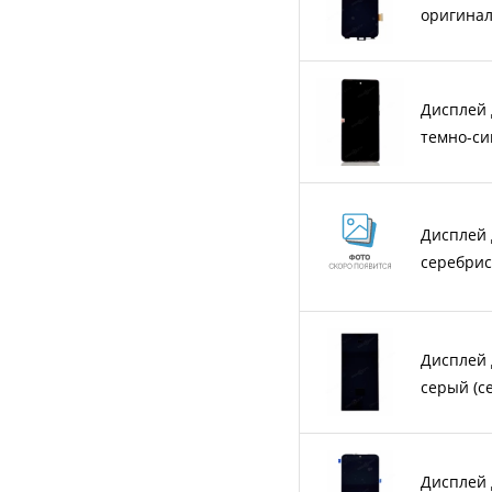
оригина
Дисплей 
темно-си
Дисплей 
серебрис
Дисплей д
серый (с
Дисплей 