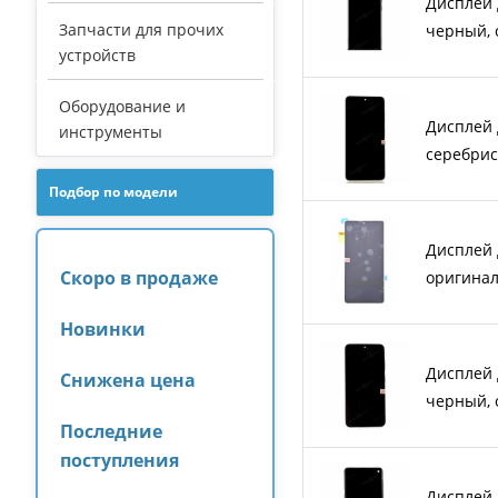
Дисплей д
Запчасти для прочих
черный, 
устройств
Оборудование и
Дисплей 
инструменты
серебрис
Подбор по модели
Дисплей д
Скоро в продаже
оригина
Новинки
Дисплей 
Снижена цена
черный, 
Последние
поступления
Дисплей 