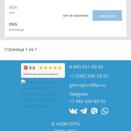
869
опт
заказать
нет в наличии
890
розница
Страница 1 из 1
8 800 551-09-92
+7 (342) 206-33-55
gsm-opt.ru@ya.ru
Telegram
+7 982 450 60 55
© «GSM-ОПТ»